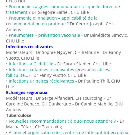
CPias HdF
•
Pneumonies aigues communautaires - quelle durée de
traitement ?
Dr Grégoire Saltiel, CHU Lille
•
Pneumonie d'inhalation – applicabilité de la
recommandation en pratique ?
Dr Cédric Joseph, CHU
Amiens
•
Pneumonies – prévention vaccinale
- Dr Bénédicte Simovic,
CHU Lille
Infections récidivantes
Modérateurs : Dr Sophie Nguyen, CH Béthune - Dr Fanny
Vuotto, CHU Lille
•
Infections à C. difficile
- Dr Sarah Stabler, CHU Lille
•
Infections cutanées récidivantes (érésipèle, abcès,
folliculite...)
- Dr Fanny Vuotto, CHU Lille
•
Infections urinaires récidivantes
- Dr Pauline Thill, CHU
Lille
Echanges régionaux
Modérateurs : Dr Serge Alfandari, CH Tourcoing - Dr
Caroline Dehecq, CH Dunkerque - Dr Camille Mabille, CHU
Amiens
Tuberculose
•
Nouvelles recommandations : à quoi nous attendre ?
- Dr
Macha Tétart, CH Tourcoing
•
Action et organisation des centres de lutte antituberculeux