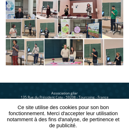
Association gilar
135 Rue du Président Coty - 59208 - Tourcoing - France
Ce site utilise des cookies pour son bon
fonctionnement. Merci d'accepter leur utilisation
Site réalisé avec le soutien
notamment à des fins d'analyse, de pertinence et
de l'ARS Hauts-de-France
de publicité.