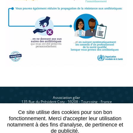
Association gilar
135 Rue du Président Coty - 59208 - Tourcoing - France
Ce site utilise des cookies pour son bon
fonctionnement. Merci d'accepter leur utilisation
Site réalisé avec le soutien
notamment à des fins d'analyse, de pertinence et
de l'ARS Hauts-de-France
de publicité.