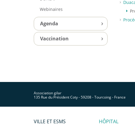
Duaca
Webinaires
Pr
Procé
Agenda
Vaccination
Association gilar
135 Rue du Président Coty - 59208 - Tourcoing - France
VILLE ET ESMS
HÔPITAL