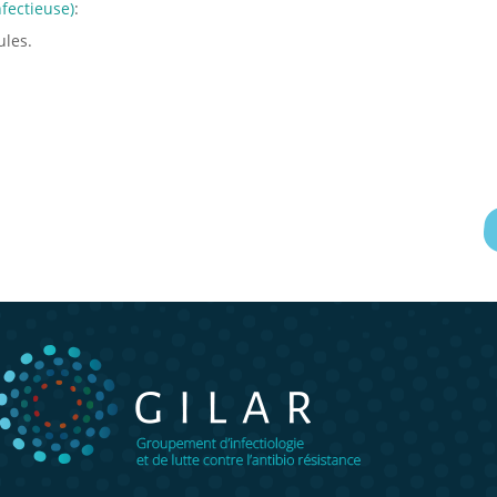
fectieuse)
:
ules.