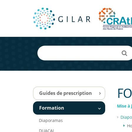
F
Guides de prescription
Mise à 
Formation
Diap
Diaporamas
Ho
DUACAI