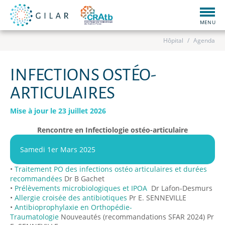
Togg
navig
MENU
Hôpital
Agenda
INFECTIONS OSTÉO-
ARTICULAIRES
Mise à jour le 23 juillet 2026
Rencontre en Infectiologie ostéo-articulaire
Samedi 1er Mars 2025
•
Traitement PO des infections ostéo articulaires et durées
recommandées
Dr B Gachet
•
Prélèvements microbiologiques et IPOA
Dr Lafon-Desmurs
•
Allergie croisée des antibiotiques
Pr E. SENNEVILLE
•
Antibioprophylaxie en Orthopédie-
Traumatologie
Nouveautés (recommandations SFAR 2024) Pr